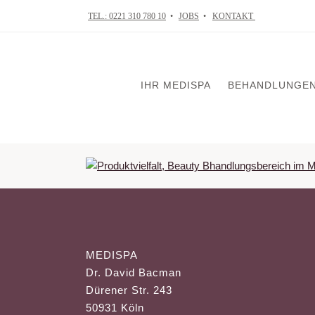
TEL.: 0221 310 780 10
•
JOBS
•
KONTAKT
IHR MEDISPA
BEHANDLUNGE
VISIA Tiefenhaut
Skin in Balance
Mikrodermabrasi
Chemical Peelin
MEDISPA
Mesotherapie
Dr. David Bacman
Ultraschallbehan
Dürener Str. 243
Radiofrequenzth
50931 Köln