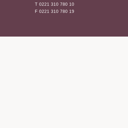
Aknebehandlung
T 0221 310 780 10
Laserepilation
F 0221 310 780 19
Transdermale App
SculpSure-Beha
Mikrodermabrasi
Chemical Peelin
Mesotherapie
Ultraschallbehan
Slimyonik
Laserepilation
Übermäßiges Sc
(Hyperhidrose)
Chemical Peelin
Mesotherapie
Ultraschallbehan
Medizinische Ha