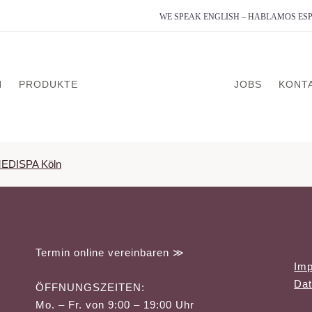
WE SPEAK ENGLISH – HABLAMOS E
N
PRODUKTE
JOBS
KONT
analyse
on
g
Termin online vereinbaren ≫
Im
dlung
Dat
ÖFFNUNGSZEITEN:
erapie
Mo. – Fr. von 9:00 – 19:00 Uhr