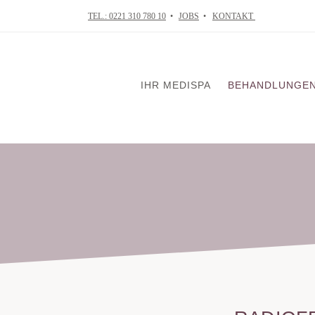
TEL.: 0221 310 780 10
•
JOBS
•
KONTAKT
IHR MEDISPA
BEHANDLUNGE
VISIA Tiefenhaut
Skin in Balance
Mikrodermabrasi
Chemical Peelin
Mesotherapie
Ultraschallbehan
Radiofrequenzth