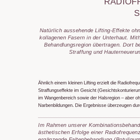
RADIOF
Aknebehandlung
Laserepilation
S
Transdermale App
Natürlich aussehende Lifting-Effekte oh
SculpSure-Beha
kollagenen Fasern in der Unterhaut. Mit
Mikrodermabrasi
Behandlungsregion übertragen. Dort b
Chemical Peelin
Straffung und Hauterneuerung
Mesotherapie
Ultraschallbehan
Slimyonik
Laserepilation
Ähnlich einem kleinen Lifting erzielt die Radiofreq
Übermäßiges Sc
Straffungseffekte im Gesicht (Gesichtskonturierun
(Hyperhidrose)
im Wangenbereich sowie der Halsregion – aber o
Narbenbildungen. Die Ergebnisse überzeugen durch
Chemical Peelin
Mesotherapie
Im Rahmen unserer Kombinationsbehand
Ultraschallbehan
ästhetischen Erfolge einer Radiofrequenz
ergänzende Faltenbehandlung (Botulinum,
Medizinische Ha