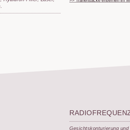
>> Tränensäcke entfernen i
.
ßpflege
esohair)
TS
RADIOFREQUEN
Gesichts­konturierung und