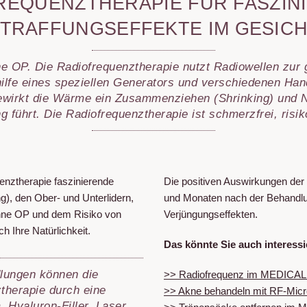
REQUENZ­THERAPIE FÜR FASZIN
TRAFFUNGSEFFEKTE IM GESIC
likation (TDA)
ne OP. Die Radiofrequenztherapie nutzt Radiowellen zur
ndlung
hilfe eines speziellen Generators und verschiedenen Ha
on
ewirkt die Wärme ein Zusammenziehen (Shrinking) und N
g
 führt. Die Radiofrequenztherapie ist schmerzfrei, risi
dlung
uenztherapie faszinierende
Die positiven Auswirkungen de
hwitzen
g), den Ober- und Unterlidern,
und Monaten nach der Behandlun
hne OP und dem Risiko von
Verjüngungseffekten.
 Ihre Natürlichkeit.
Das könnte Sie auch interessi
g
lungen können die
>> Radiofrequenz im MEDICA
dlung
therapie durch eine
>> Akne behandeln mit RF-Micr
 Hyaluron-Filler, Laser,
ndpflege