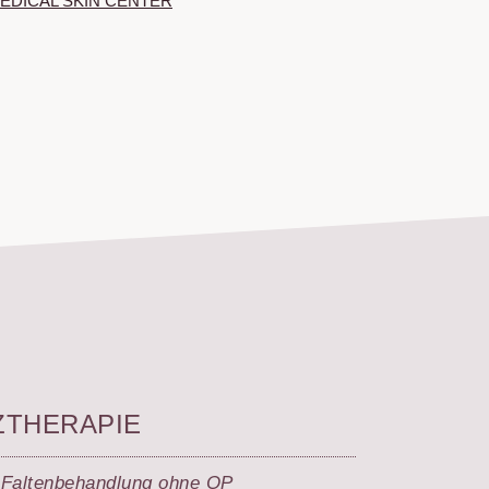
m MEDICAL SKIN CENTER
ZTHERAPIE
 Falten­behandlung ohne OP