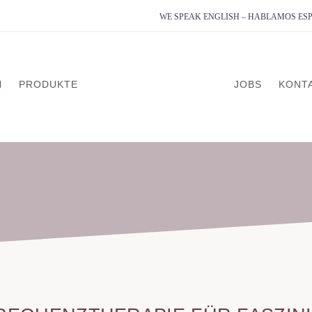
WE SPEAK ENGLISH – HABLAMOS E
N
PRODUKTE
JOBS
KONT
analyse
on
g
dlung
erapie