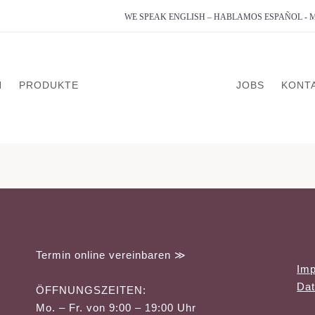
WE SPEAK ENGLISH – HABLAMOS ESPAÑOL -
N
PRODUKTE
JOBS
KONT
analyse
on
g
Termin online vereinbaren ≫
Im
dlung
Dat
ÖFFNUNGSZEITEN:
erapie
Mo. – Fr. von 9:00 – 19:00 Uhr