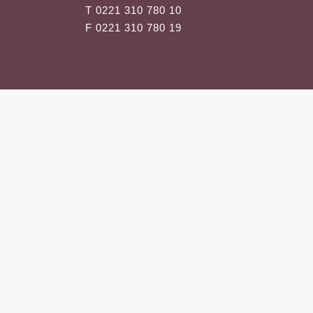
Aknebehandlung
T 0221 310 780 10
Laserepilation
F 0221 310 780 19
Transdermale App
SculpSure-Beha
Mikrodermabrasi
Chemical Peelin
Mesotherapie
Ultraschallbehan
Slimyonik
Laserepilation
Übermäßiges Sc
(Hyperhidrose)
Chemical Peelin
Mesotherapie
Ultraschallbehan
Medizinische Ha