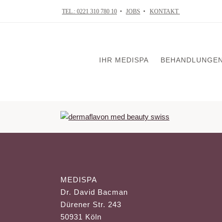
TEL.: 0221 310 780 10
•
JOBS
•
KONTAKT
IHR MEDISPA
BEHANDLUNGE
VISIA Tiefenhaut
Skin in Balance
Mikrodermabrasi
Chemical Peelin
MEDISPA
Mesotherapie
Dr. David Bacman
Ultraschallbehan
Dürener Str. 243
Radiofrequenzth
50931 Köln