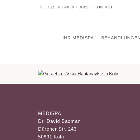
TEL.: 0221 310 780 10
•
JOBS
•
KONTAKT
IHR MEDISPA
BEHANDLUNGE
VISIA Tiefenhaut
Skin in Balance
Mikrodermabrasi
Chemical Peelin
MEDISPA
Mesotherapie
Dr. David Bacman
Ultraschallbehan
Dürener Str. 243
Radiofrequenzth
50931 Köln