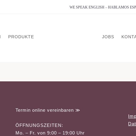
WE SPEAK ENGLISH – HABLAMOS E
N
PRODUKTE
JOBS
KONT
analyse
on
g
Termin online vereinbaren ≫
Im
dlung
Dat
ÖFFNUNGSZEITEN:
erapie
Mo. – Fr. von 9:00 – 19:00 Uhr