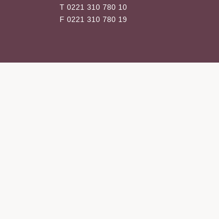
Aknebehandlung
T 0221 310 780 10
Laserepilation
F 0221 310 780 19
Transdermale App
SculpSure-Beha
Mikrodermabrasi
Chemical Peelin
Mesotherapie
Ultraschallbehan
Slimyonik
Laserepilation
Übermäßiges Sc
(Hyperhidrose)
Chemical Peelin
Mesotherapie
Ultraschallbehan
Medizinische Ha