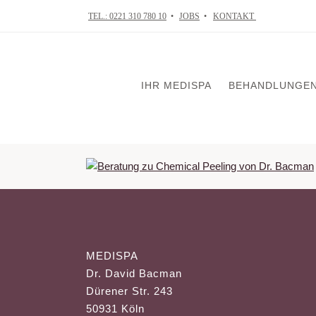
TEL.: 0221 310 780 10
•
JOBS
•
KONTAKT
IHR MEDISPA
BEHANDLUNGE
VISIA Tiefenhaut
Skin in Balance
Mikrodermabrasi
Chemical Peelin
MEDISPA
Mesotherapie
Dr. David Bacman
Ultraschallbehan
Dürener Str. 243
Radiofrequenzth
50931 Köln