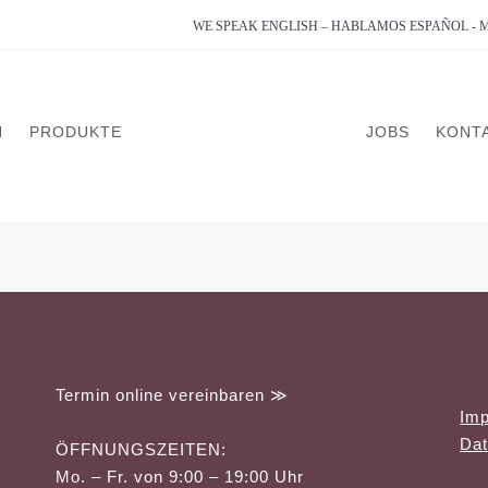
WE SPEAK ENGLISH – HABLAMOS ESPAÑOL -
N
PRODUKTE
JOBS
KONT
analyse
on
g
Termin online vereinbaren ≫
Im
dlung
Dat
ÖFFNUNGSZEITEN:
erapie
Mo. – Fr. von 9:00 – 19:00 Uhr