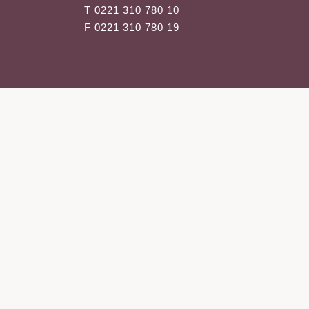
Aknebehandlung
T 0221 310 780 10
Laserepilation
F 0221 310 780 19
Transdermale App
SculpSure-Beha
Mikrodermabrasi
Chemical Peelin
Mesotherapie
Ultraschallbehan
Slimyonik
Laserepilation
Übermäßiges Sc
(Hyperhidrose)
Chemical Peelin
Mesotherapie
Ultraschallbehan
Medizinische Ha